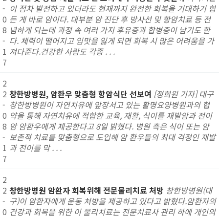
-
이 점차 발전하고 있더라도 현재까지 완전한 회복을 기대하기 힘
0
든 게 바로 암이다. 대부분 암 진단 후 방사선 및 항암치료 등 전
8
념하게 되는데 과정 속 여러 가지 후유증과 합병증이 남기도 한
-
다. 체력이 떨어지고 입맛을 잃게 되면 회복 시 많은 어려움을 가
1
져다준다.건강한 사람도 각종 . . .
7
2
2
창한방병원, 암환우 맞춤형 항암식단 선보여
[정희원 기자] 대구
-
창한방병원이 자연치유에 앞장서고 있는 활명요양병원과의 협
0
약을 통해 자연치유에 적합한 교육, 재활, 식이를 재발암과 전이
8
암 암환우에게 제공한다고 8일 밝혔다. 병원 측은 식이 또는 암
-
보존적 치료를 맞춤형으로 도입해 암 환우들의 최대 걱정인 재발
1
과 전이를 막 . . .
7
2
2
창한방병원 암환자 회복위해 전문물리치료 처방
창한방병원(대
-
구)이 암환자에게 운동 처방을 제공하고 있다고 밝혔다.암환자의
0
건강과 회복을 위한 이 물리치료는 전문치료사 관리 하에 개인의