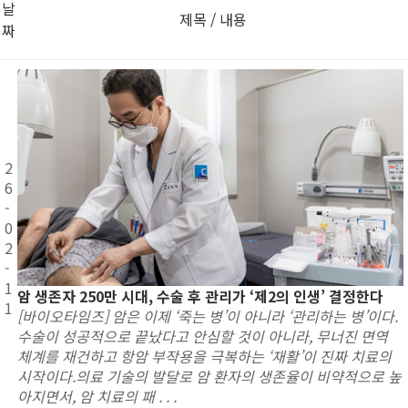
날
제목 / 내용
짜
2
6
-
0
2
-
1
암 생존자 250만 시대, 수술 후 관리가 ‘제2의 인생’ 결정한다
1
[바이오타임즈] 암은 이제 ‘죽는 병’이 아니라 ‘관리하는 병’이다.
수술이 성공적으로 끝났다고 안심할 것이 아니라, 무너진 면역
체계를 재건하고 항암 부작용을 극복하는 ‘재활’이 진짜 치료의
시작이다.의료 기술의 발달로 암 환자의 생존율이 비약적으로 높
아지면서, 암 치료의 패 . . .