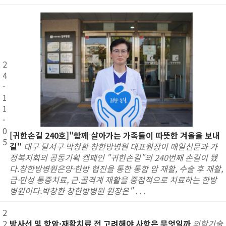
2
4
-
1
1
-
0
[귀한손길 240호]"함께 살아가는 가족들이 따뜻한 겨울을 보내
5
길"
대구 달서구 박창환 창한방병원 대표원장이 매일신문과 가
정복지회의 공동기획 캠페인 "귀한손길"의 240번째 손길이 됐
다.창한방병원은양·한방 협진을 통한 통합 암 재활, 수술 후 재활,
급·만성 통증치료, 근.골격계 재활을 중점적으로 치료하는 한방
병원이다.박창환 창한방병원 원장은" . . .
2
2
방사선 및 항암·재활치료 전 고려해야 사항은 무엇일까
의학기술