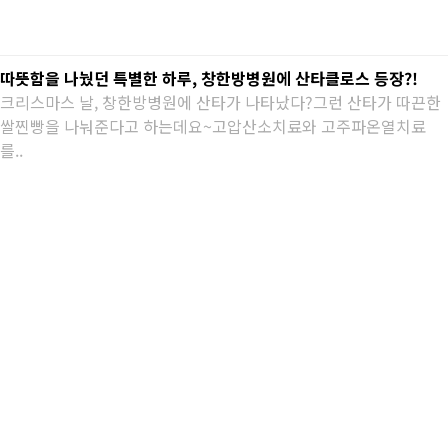
따뜻함을 나눴던 특별한 하루, 창한방병원에 산타클로스 등장?!
크리스마스 날, 창한방병원에 산타가 나타났다?그런 산타가 따끈한
쌀찐빵을 나눠준다고 하는데요~고압산소치료와 고주파온열치료
를..