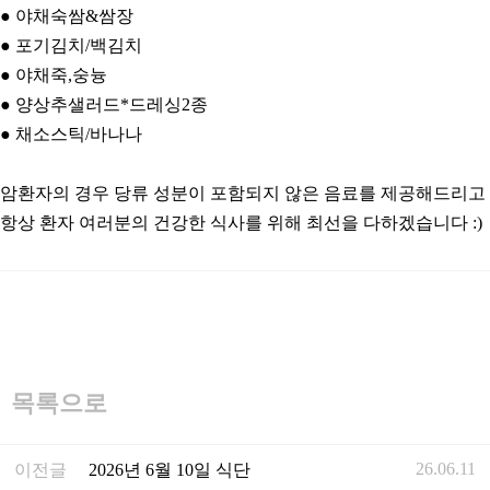
● 야채숙쌈&쌈장
● 포기김치/백김치
● 야채죽,숭늉
● 양상추샐러드*드레싱2종
● 채소스틱/바나나
암환자의 경우 당류 성분이 포함되지 않은 음료를 제공해드리고
항상 환자 여러분의 건강한 식사를 위해 최선을 다하겠습니다 :)
목록으로
26.06.11
이전글
2026년 6월 10일 식단