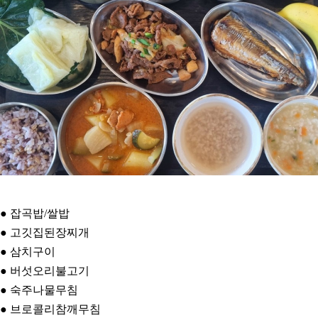
● 잡곡밥/쌀밥
● 고깃집된장찌개
● 삼치구이
● 버섯오리불고기
● 숙주나물무침
● 브로콜리참깨무침