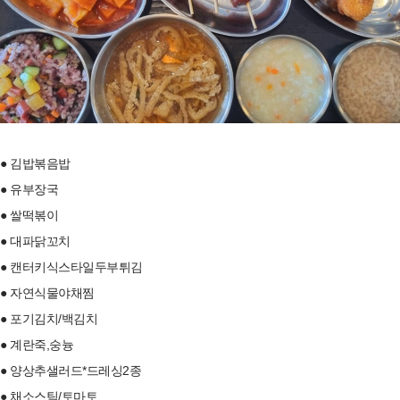
● 김밥볶음밥
● 유부장국
● 쌀떡볶이
● 대파닭꼬치
● 캔터키식스타일두부튀김
● 자연식물야채찜
● 포기김치/백김치
● 계란죽,숭늉
● 양상추샐러드*드레싱2종
● 채소스틱/토마토