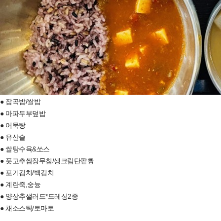
● 잡곡밥/쌀밥
● 마파두부덮밥
● 어묵탕
● 유산슬
● 쌀탕수육&쏘스
● 풋고추쌈장무침/생크림단팥빵
● 포기김치/백김치
● 계란죽,숭늉
● 양상추샐러드*드레싱2종
● 채소스틱/토마토