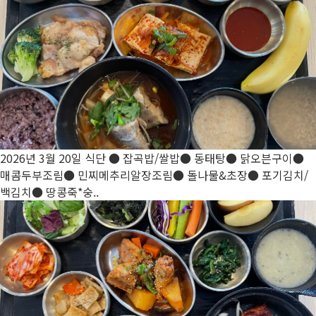
2026년 3월 20일 식단
● 잡곡밥/쌀밥● 동태탕● 닭오븐구이●
매콤두부조림● 민찌메추리알장조림● 돌나물&초장● 포기김치/
백김치● 땅콩죽*숭..