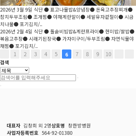
2026년 3월 9일 식단
● 표고나물밥&양념장● 돈육고추장찌개●
참치두부조림● 조개찜● 야채계란말이● 세발유자겉절이● 시금
치나물● 포기김치/..
2026년 2월 4일 식단
● 돌솥비빔밥&계란프라이● 현미밥/쌀밥●
볶음고추장● 시래기된장국● 가자미구이/두부조림● 자연식물야
채찜● 포기김치/..
1
2
3
4
5
7
8
9
10
6
검색
대표자
김창희 외 2명
상호명
창한방병원
사업자등록번호
564-92-01380