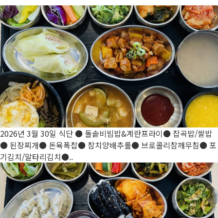
2026년 3월 30일 식단
● 돌솥비빔밥&계란프라이● 잡곡밥/쌀밥
● 된장찌개● 돈육폭찹● 참치양배추롤● 브로콜리참깨무침● 포
기김치/알타리김치●..