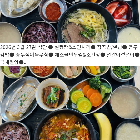
2026년 3월 27일 식단
● 설렁탕&소면사리● 잡곡밥/쌀밥● 충무
김밥● 충무식어묵무침● 채소물만두찜&초간장● 얼갈이겉절이●
궁채절임●..