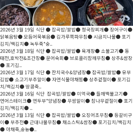
2026년 3월 19일 식단
● 잡곡밥/쌀밥● 청국장찌개● 장어구이●
닭볶음탕● 모듬어묵볶음● 김가루쪽파무침● 시금치나물● 포기
김치/백김치● 녹두죽*숭..
2026년 3월 18일 식단
● 잡곡밥/쌀밥● 육개장● 소불고기● 동
태전,호박전&초간장● 문어숙회● 브로콜리참깨무침● 상추&쌈장
● 포기김..
2026년 3월 17일 식단
● 잔치국수&양념장● 잡곡밥/쌀밥● 유부
김밥● 소고기부추말이● 자연식물야채찜● 상추겉절이● 포기김
치/백김치● 땅콩죽..
2026년 3월 16일 식단
잡곡밥/쌀밥● 미역국● 들깨백불고기●
연어스테이크● 연두부*양념장● 무쌈말이● 참나무겉절이● 포기
김치/백김치● ..
2026년 3월 13일 식단
● 잡곡밥/쌀밥● 오징어초무침● 등갈비구
이● 부추전● 근대나물무침● 채소스틱&쌈장● 포기김치/백김치
● 야채죽,숭늉●..