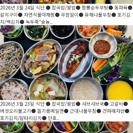
2026년 3월 24일 식단
● 잡곡밥/쌀밥● 짬뽕순두부탕● 동파육●
갈치구이● 자연식물야채찜● 무쌈말이● 유채나물무침● 포기김
치/백김치● 녹두죽*숭늉..
2026년 3월 23일 식단
● 잡곡밥/쌀밥● 샤브샤브국● 고갈비●
버섯오리불고기● 들기름메밀면● 근대나물무침● 건파래자반●
포기김치/알타리김치● 단호..