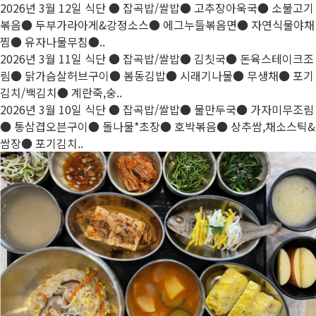
2026년 3월 12일 식단
● 잡곡밥/쌀밥● 고추장아욱국● 소불고기
볶음● 두부가라아게&강정소스● 에그누들볶음면● 자연식물야채
찜● 유자나물무침●..
2026년 3월 11일 식단
● 잡곡밥/쌀밥● 김칫국● 돈육스테이크조
림● 닭가슴살허브구이● 봄동김밥● 시래기나물● 무생채● 포기
김치/백김치● 계란죽,숭..
2026년 3월 10일 식단
● 잡곡밥/쌀밥● 물만두국● 가자미무조림
● 통삼겹오븐구이● 돌나물*초장● 호박볶음● 상추쌈,채소스틱&
쌈장● 포기김치..