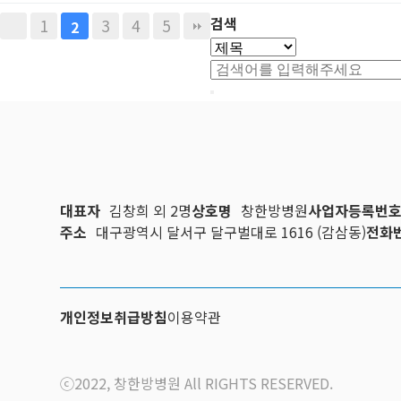
검색
1
3
4
5
2
대표자
김창희 외 2명
상호명
창한방병원
사업자등록번
주소
대구광역시 달서구 달구벌대로 1616 (감삼동)
전화
개인정보취급방침
이용약관
ⓒ2022, 창한방병원 All RIGHTS RESERVED.