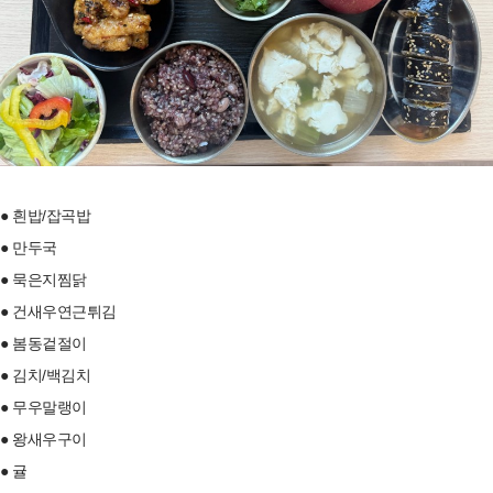
● 흰밥/잡곡밥
● 만두국
● 묵은지찜닭
● 건새우연근튀김
● 봄동겉절이
● 김치/백김치
● 무우말랭이
● 왕새우구이
● 귤