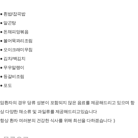
● 흰밥/잡곡밥
● 알곤탕
● 돈채피망볶음
● 볼어묵꽈리조림
● 오이크래미무침
● 김치/백김치
● 무우말랭이
● 등갈비조림
● 포도
암환자의 경우 당류 성분이 포함되지 않은 음료를 제공해드리고 있으며 항
상 다양한 채소류 및 과일류를 제공해드리고있습니다
항상 환자 여러분의 건강한 식사를 위해 최선을 다하겠습니다 :)