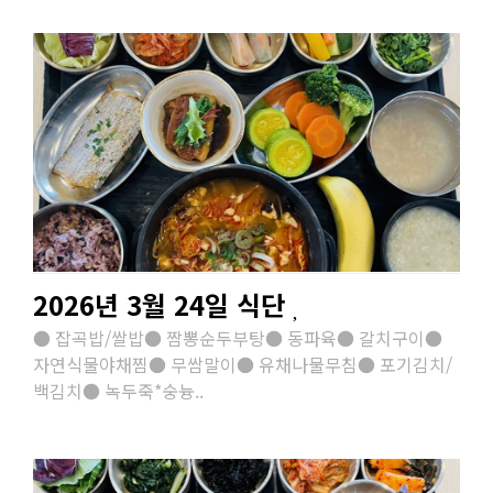
2026년 3월 24일 식단
● 잡곡밥/쌀밥● 짬뽕순두부탕● 동파육● 갈치구이●
자연식물야채찜● 무쌈말이● 유채나물무침● 포기김치/
백김치● 녹두죽*숭늉..