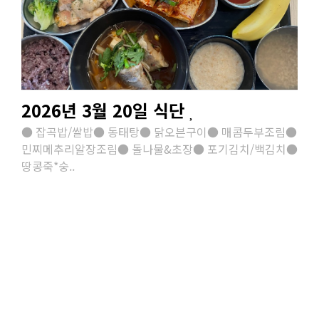
2026년 3월 20일 식단
● 잡곡밥/쌀밥● 동태탕● 닭오븐구이● 매콤두부조림●
민찌메추리알장조림● 돌나물&초장● 포기김치/백김치●
땅콩죽*숭..