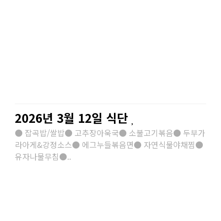
2026년 3월 12일 식단
● 잡곡밥/쌀밥● 고추장아욱국● 소불고기볶음● 두부가
라아게&강정소스● 에그누들볶음면● 자연식물야채찜●
유자나물무침●..