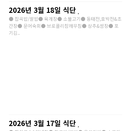
2026년 3월 18일 식단
● 잡곡밥/쌀밥● 육개장● 소불고기● 동태전,호박전&초
간장● 문어숙회● 브로콜리참깨무침● 상추&쌈장● 포
기김..
2026년 3월 17일 식단