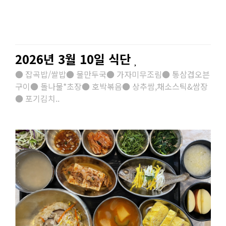
2026년 3월 10일 식단
● 잡곡밥/쌀밥● 물만두국● 가자미무조림● 통삼겹오븐
구이● 돌나물*초장● 호박볶음● 상추쌈,채소스틱&쌈장
● 포기김치..