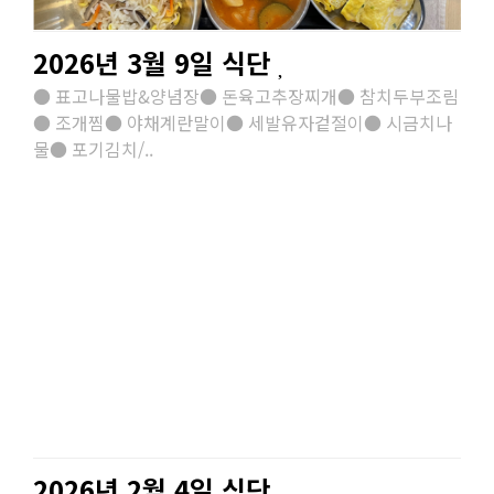
2026년 3월 9일 식단
● 표고나물밥&양념장● 돈육고추장찌개● 참치두부조림
● 조개찜● 야채계란말이● 세발유자겉절이● 시금치나
물● 포기김치/..
2026년 2월 4일 식단