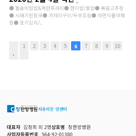
● 돌솥비빔밥&계란프라이● 현미밥/쌀밥● 볶음고추장
● 시래기된장국● 가자미구이/두부조림● 자연식물야채
찜● 포기김치/..
1
2
3
4
5
7
8
9
10
6
대표자
김창희 외 2명
상호명
창한방병원
사업자등록번호
564-92-01380