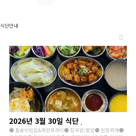
식단안내
2026년 3월 30일 식단
● 돌솥비빔밥&계란프라이● 잡곡밥/쌀밥● 된장찌개●