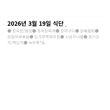
2026년 3월 19일 식단
● 잡곡밥/쌀밥● 청국장찌개● 장어구이● 닭볶음탕●
모듬어묵볶음● 김가루쪽파무침● 시금치나물● 포기김
치/백김치● 녹두죽*숭..