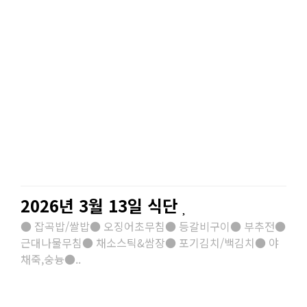
2026년 3월 13일 식단
● 잡곡밥/쌀밥● 오징어초무침● 등갈비구이● 부추전●
근대나물무침● 채소스틱&쌈장● 포기김치/백김치● 야
채죽,숭늉●..