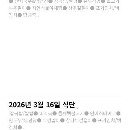
● 잔치국수&양념장● 잡곡밥/쌀밥● 유부김밥● 소고기
부추말이● 자연식물야채찜● 상추겉절이● 포기김치/백
김치● 땅콩죽..
2026년 3월 16일 식단
잡곡밥/쌀밥● 미역국● 들깨백불고기● 연어스테이크●
연두부*양념장● 무쌈말이● 참나무겉절이● 포기김치/백
김치● ..