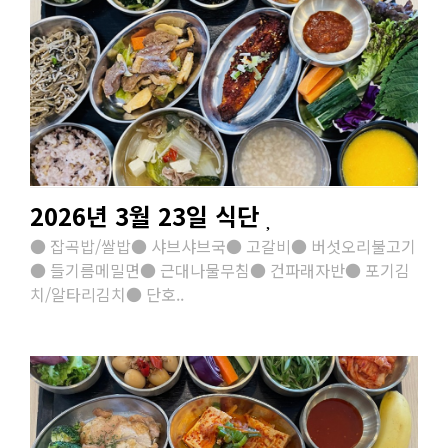
2026년 3월 23일 식단
● 잡곡밥/쌀밥● 샤브샤브국● 고갈비● 버섯오리불고기
● 들기름메밀면● 근대나물무침● 건파래자반● 포기김
치/알타리김치● 단호..