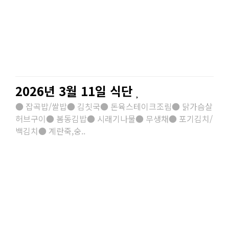
2026년 3월 11일 식단
● 잡곡밥/쌀밥● 김칫국● 돈육스테이크조림● 닭가슴살
허브구이● 봄동김밥● 시래기나물● 무생채● 포기김치/
백김치● 계란죽,숭..