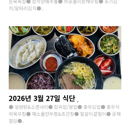
돈육폭찹● 참치양배추롤● 브로콜리참깨무침● 포기김
치/알타리김치●..
2026년 3월 27일 식단
● 설렁탕&소면사리● 잡곡밥/쌀밥● 충무김밥● 충무식
어묵무침● 채소물만두찜&초간장● 얼갈이겉절이● 궁채
절임●..