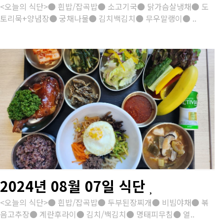
<오늘의 식단>● 흰밥/잡곡밥● 소고기국● 닭가슴살냉채● 도
토리묵+양념장● 궁채나물● 김치백김치● 무우말랭이● ..
2024년 08월 07일 식단
<오늘의 식단>● 흰밥/잡곡밥● 두부된장찌개● 비빔야채● 볶
음고추장● 계란후라이● 김치/백김치● 명태피무침● 열..