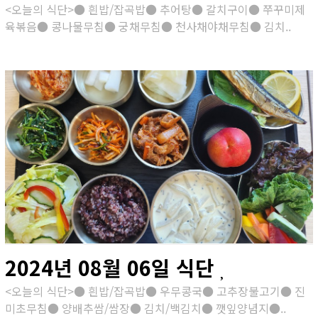
<오늘의 식단>● 흰밥/잡곡밥● 추어탕● 갈치구이● 쭈꾸미제
육볶음● 콩나물무침● 궁채무침● 천사채야채무침● 김치..
2024년 08월 06일 식단
<오늘의 식단>● 흰밥/잡곡밥● 우무콩국● 고추장불고기● 진
미초무침● 양배추쌈/쌈장● 김치/백김치● 깻잎양념지●..