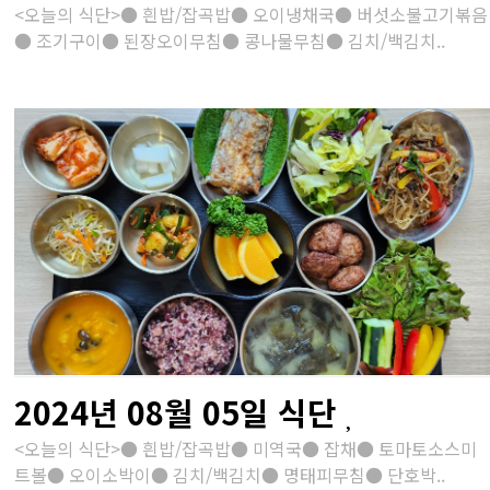
<오늘의 식단>● 흰밥/잡곡밥● 오이냉채국● 버섯소불고기볶음
● 조기구이● 된장오이무침● 콩나물무침● 김치/백김치..
2024년 08월 05일 식단
<오늘의 식단>● 흰밥/잡곡밥● 미역국● 잡채● 토마토소스미
트볼● 오이소박이● 김치/백김치● 명태피무침● 단호박..