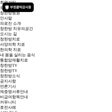
회원가입
로그인
창한방병원
인사말
의료진 소개
창한방 치유의공간
오시는 길
창한방치료
서양의학 치료
한의학 치료
내 몸을 살리는 음식
통합암재활치료
창한방TV
창한방TV
창한방소식
공지사항
언론기사
제증명서류안내
비급여항목안내
커뮤니티
호전사례