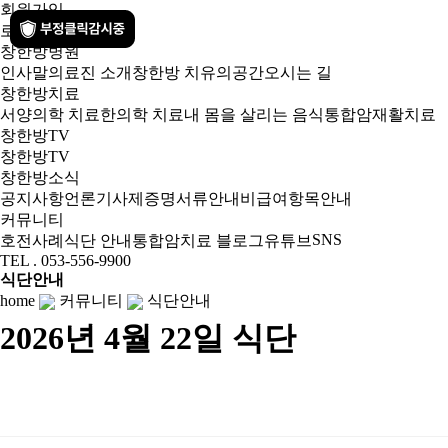
회원가입
로그인
창한방병원
인사말
의료진 소개
창한방 치유의공간
오시는 길
창한방치료
서양의학 치료
한의학 치료
내 몸을 살리는 음식
통합암재활치료
창한방TV
창한방TV
창한방소식
공지사항
언론기사
제증명서류안내
비급여항목안내
커뮤니티
SNS
호전사례
식단 안내
통합암치료 블로그
유튜브
TEL . 053-556-9900
식단안내
home
커뮤니티
식단안내
2026년 4월 22일 식단