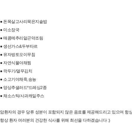
● 돈목살고사리묵은지솥밥
● 미소장국
● 매콤메추리알곤약조림
● 생선가스&두부타르
● 유자방토오이무침
● 자연식물야채찜
● 깍두기/열무김치
● 소고기야채죽,숭늉
● 양상추샐러드*드레싱2종
● 채소스틱/사과캐일주스
암환자의 경우 당류 성분이 포함되지 않은 음료를 제공해드리고 있으며 항
항상 환자 여러분의 건강한 식사를 위해 최선을 다하겠습니다 :)