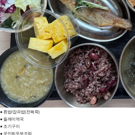
● 흰밥/잡곡밥(전복죽)
● 들깨미역국
● 조기구이
● 우민찌두부조림