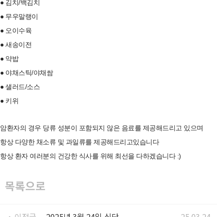
● 김치/백김치
● 무우말랭이
● 오이수육
● 새송이전
● 약밥
● 야채스틱/야채쌈
● 샐러드/소스
● 키위
암환자의 경우 당류 성분이 포함되지 않은 음료를 제공해드리고 있으며
항상 다양한 채소류 및 과일류를 제공해드리고있습니다
항상 환자 여러분의 건강한 식사를 위해 최선을 다하겠습니다 :)
목록으로
이전글
2025년 3월 24일 식단
25.03.24