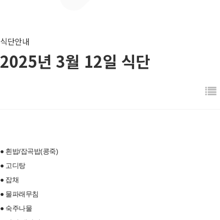
식단안내
2025년 3월 12일 식단
● 흰밥/잡곡밥(콩죽)
● 고디탕
● 잡채
● 물파래무침
● 숙주나물