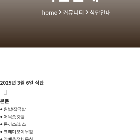
home
커뮤니티
식단안내
2025년 3월 6일 식단
본문
● 흰밥/잡곡밥
● 어묵쑷갓탕
● 돈까스/소스
● 크래미오이무침
● 양배추적채무침