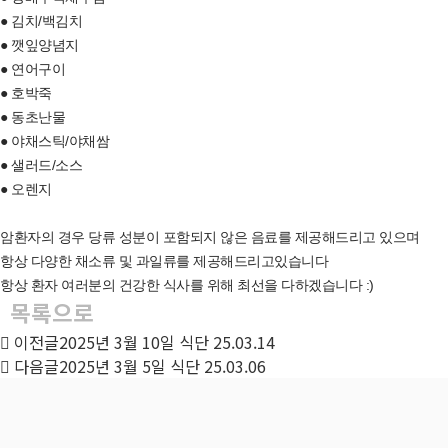
● 김치/백김치
● 깻잎양념지
● 연어구이
● 호박죽
● 동초난물
● 야채스틱/야채쌈
● 샐러드/소스
● 오렌지
암환자의 경우 당류 성분이 포함되지 않은 음료를 제공해드리고 있으며
항상 다양한 채소류 및 과일류를 제공해드리고있습니다
항상 환자 여러분의 건강한 식사를 위해 최선을 다하겠습니다 :)
목록으로
이전글
2025년 3월 10일 식단
25.03.14
다음글
2025년 3월 5일 식단
25.03.06