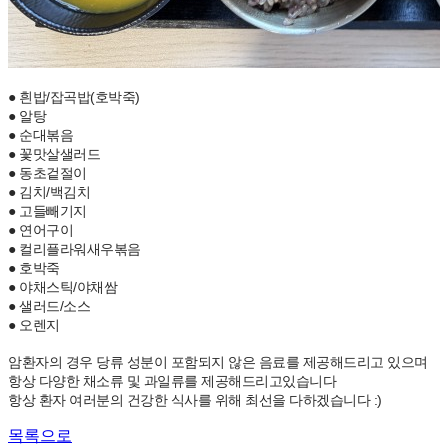
● 흰밥/잡곡밥(호박죽)
● 알탕
● 순대볶음
● 꽃맛살샐러드
● 동초겉절이
● 김치/백김치
● 고들빼기지
● 연어구이
● 컬리플라워새우볶음
● 호박죽
● 야채스틱/야채쌈
● 샐러드/소스
● 오렌지
암환자의 경우 당류 성분이 포함되지 않은 음료를 제공해드리고 있으며
항상 다양한 채소류 및 과일류를 제공해드리고있습니다
항상 환자 여러분의 건강한 식사를 위해 최선을 다하겠습니다 :)
목록으로